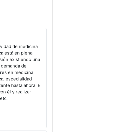
os
ividad de medicina
ca está en plena
sión existiendo una
e demanda de
ares en medicina
ca, especialidad
tente hasta ahora. El
on él y realizar
etc.