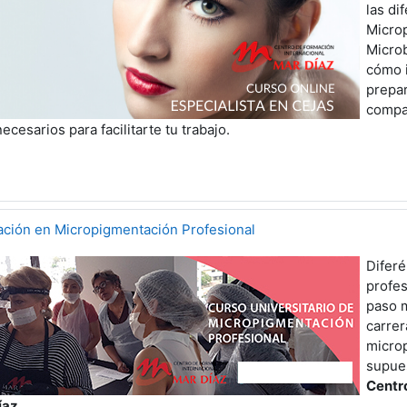
las di
Micro
Microb
cómo i
prepar
compa
ecesarios para facilitarte tu trabajo.
ación en Micropigmentación Profesional
Diferé
profes
paso m
carre
micro
supue
Centr
íaz.