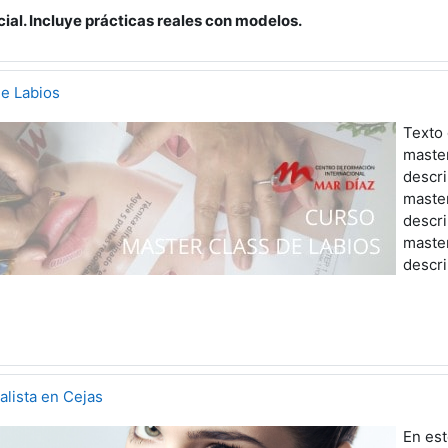
al. Incluye prácticas reales con modelos.
e Labios
Texto
master
descr
master
descr
master
descr
alista en Cejas
En es