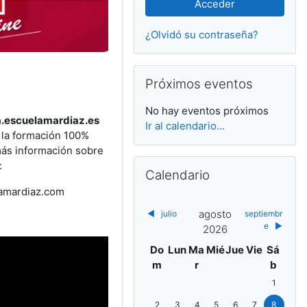
¿Olvidó su contraseña?
Salta Próximos eventos
Próximos eventos
No hay eventos próximos
a.escuelamardiaz.es
Ir al calendario...
 la formación 100%
más información sobre
Salta Calendario
:
Calendario
amardiaz.com
agosto
◀︎
julio
septiembr
e
▶︎
2026
Domingo
Lunes
Martes
Miércoles
Jueves
Viernes
Sábado
Do
Lun
Ma
Mié
Jue
Vie
Sá
m
r
b
Sin eventos
1
Sin eventos, domingo, 2 agosto
Sin eventos, lunes, 3 agosto
Sin eventos, martes, 4 agosto
Sin eventos, miércoles, 5 
Sin eventos, jueves, 
Sin eventos, vie
Sin eventos
2
3
4
5
6
7
8