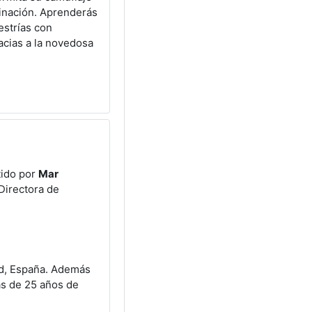
inación. Aprenderás
estrías con
racias a la novedosa
tido por
Mar
Directora de
id, España. Además
ás de 25 años de