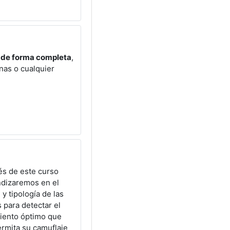
a de forma completa
,
nas o cualquier
és de este curso
ndizaremos en el
 y tipología de las
s para detectar el
miento óptimo que
rmita su camuflaje