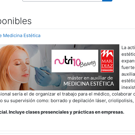
Buscar curs
ponibles
e Medicina Estética
La act
estéti
expan
fuert
auxili
estéti
inexis
onal sería el de organizar el trabajo para el médico, colaborar c
 su supervisión como: borrado y depilación láser, criolipolisis, 
al. Incluye clases presenciales y prácticas en empresas.