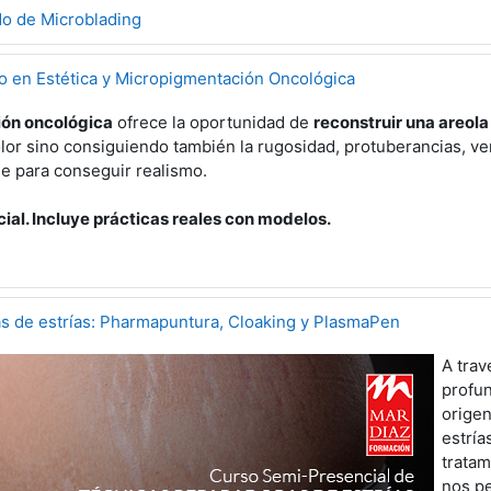
o de Microblading
io en Estética y Micropigmentación Oncológica
ón oncológica
ofrece la oportunidad de
reconstruir una areol
olor sino consiguiendo también la rugosidad, protuberancias, ve
se para conseguir realismo.
al. Incluye prácticas reales con modelos.
s de estrías: Pharmapuntura, Cloaking y PlasmaPen
A trav
profu
origen
estría
trata
nos pe